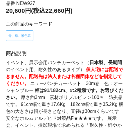
品番 NEW927
20,600円(税込22,660円)
この商品のキーワード
青、緑、紫色系
商品説明
イベント、展示会用パンチカーペット（
日本製、長期間
のイベント用、耐久性のあるタイプ）
個人宅には配送で
きません。配送先は法人または各種団体などを指定して
ください。
ニューパンチカーペット 30m巻 色：オー
シャンブルー
幅は91/182cm、の2種類です。お選びくだ
さい。
厚さ約3mm 素材ポリプルピレン100％ 防炎品
です。 91cm幅で重さ17.6Kg 182cm幅で重さ35.2Kg 梱
包の大きさは幅が長さとなり、直径は30cmくらいです
安全なホルムアルデヒド対策品F★★★★です。 展示
会、イベント、撮影現場で求められる「耐久性・鮮やか