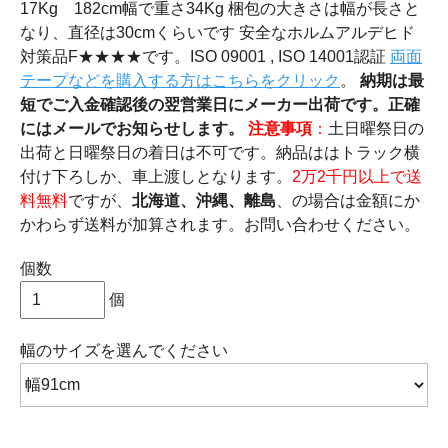
17Kg 182cm幅で重さ34Kg 梱包の大きさは幅が長さと
なり、直径は30cmくらいです 安全なホルムアルデヒド
対策品F★★★★です。ISO 09001 , ISO 14001認証
両面
テープなどを購入する方はこちらをクリック
。
納期は最
短でご入金確認後の翌営業日にメーカー出荷です。正確
にはメールでお知らせします。
注意事項
：
土日曜祭日の
出荷と日曜祭日の着日は不可です。納品ははトラック横
付け下ろしか、車上渡しとなります。
2万2千円以上で送
料無料
ですが、
北海道、沖縄、離島
、の場合は金額にか
かわらず送料が加算されます。お問い合わせください。
個数
個
幅のサイズ
を選んでください