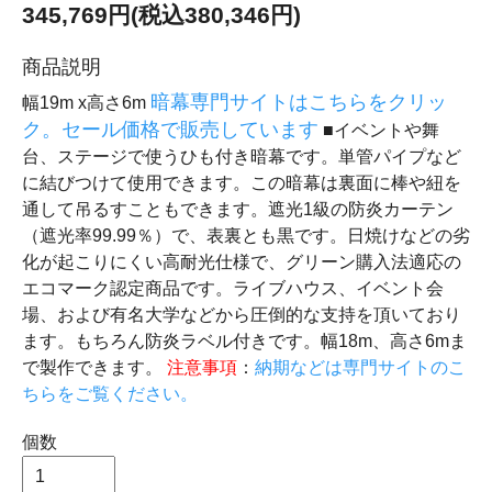
345,769円(税込380,346円)
商品説明
暗幕専門サイトはこちらをクリッ
幅19m x高さ6m
ク。セール価格で販売しています
■イベントや舞
台、ステージで使うひも付き暗幕です。単管パイプなど
に結びつけて使用できます。この暗幕は裏面に棒や紐を
通して吊るすこともできます。遮光1級の防炎カーテン
（遮光率99.99％）で、表裏とも黒です。日焼けなどの劣
化が起こりにくい高耐光仕様で、グリーン購入法適応の
エコマーク認定商品です。ライブハウス、イベント会
場、および有名大学などから圧倒的な支持を頂いており
ます。もちろん防炎ラベル付きです。幅18m、高さ6mま
で製作できます。
注意事項
：
納期などは専門サイトのこ
ちらをご覧ください。
個数