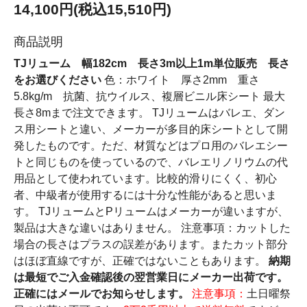
14,100円(税込15,510円)
商品説明
TJリューム 幅182cm 長さ3m以上1m単位販売 長さ
をお選びください
色：ホワイト 厚さ2mm 重さ
5.8kg/m 抗菌、抗ウイルス、複層ビニル床シート 最大
長さ8mまで注文できます。 TJリュームはバレエ、ダン
ス用シートと違い、メーカーが多目的床シートとして開
発したものです。ただ、材質などはプロ用のバレエシー
トと同じものを使っているので、バレエリノリウムの代
用品として使われています。比較的滑りにくく、初心
者、中級者が使用するには十分な性能があると思いま
す。 TJリュームとPリュームはメーカーが違いますが、
製品は大きな違いはありません。 注意事項：カットした
場合の長さはプラスの誤差があります。またカット部分
はほぼ直線ですが、正確ではないこともあります。
納期
は最短でご入金確認後の翌営業日にメーカー出荷です。
正確にはメールでお知らせします。
注意事項：
土日曜祭