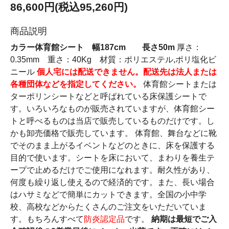
86,600円(税込95,260円)
商品説明
カラー体育館シート 幅187cm 長さ50m
厚さ：
0.35mm 重さ：40Kg 材質：ポリエステル,ポリ塩化ビ
ニール
個人宅には配送できません。配送先は法人または
各種団体などを指定してください。
体育館シートまたは
ターポリンシートなどと呼ばれている床保護シートで
す。いろいろなものが販売されていますが、体育館シー
トと呼べるものは当店で販売しているものだけです。し
かも卸売価格で販売しています。 体育館、舞台などに靴
でそのまま上がるイベントなどのときに、床を保護する
目的で使います。シートを床において、まわりを養生テ
ープで止めるだけでご使用になれます。耐久性があり、
何度も繰り返し使えるので経済的です。また、長い場合
はハサミなどで簡単にカットできます。全国の小中学
校、高校などからたくさんのご注文をいただいていま
す。もちろんすべて
防炎認定品
です。
納期は最短でご入