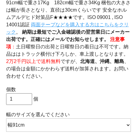
91cm幅で重さ17Kg 182cm幅で重さ34Kg 梱包の大きさ
は幅が長さとなり、直径は30cmくらいです 安全なホル
ムアルデヒド対策品F★★★★です。ISO 09001 , ISO
14001認証
両面テープなどを購入する方はこちらをクリ
ック
。
納期は最短でご入金確認後の翌営業日にメーカー
出荷です。正確にはメールでお知らせします。
注意事
項
：
土日曜祭日の出荷と日曜祭日の着日は不可です。納
品ははトラック横付け下ろしか、車上渡しとなります。
2万2千円以上で送料無料
ですが、
北海道、沖縄、離島
、
の場合は金額にかかわらず送料が加算されます。お問い
合わせください。
個数
個
幅のサイズ
を選んでください