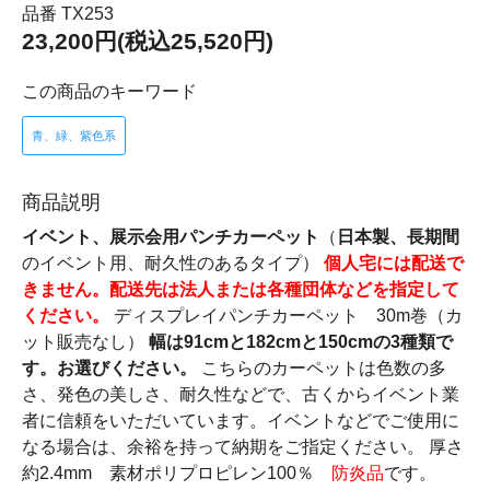
品番 TX253
23,200円(税込25,520円)
この商品のキーワード
青、緑、紫色系
商品説明
イベント、展示会用パンチカーペット
（
日本製、長期間
のイベント用、耐久性のあるタイプ）
個人宅には配送で
きません。配送先は法人または各種団体などを指定して
ください。
ディスプレイパンチカーペット 30m巻（カ
ット販売なし）
幅は91cmと182cmと150cmの3種類で
す。お選びください。
こちらのカーペットは色数の多
さ、発色の美しさ、耐久性などで、古くからイベント業
者に信頼をいただいています。イベントなどでご使用に
なる場合は、余裕を持って納期をご指定ください。 厚さ
約2.4mm 素材ポリプロピレン100％
防炎品
です。