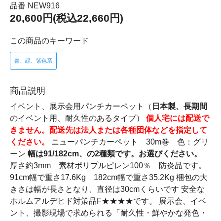
品番 NEW916
20,600円(税込22,660円)
この商品のキーワード
青、緑、紫色系
商品説明
イベント、展示会用パンチカーペット（
日本製、長期間
のイベント用、耐久性のあるタイプ）
個人宅には配送で
きません。配送先は法人または各種団体などを指定して
ください。
ニューパンチカーペット 30m巻 色：グリ
ーン
幅は91/182cm、の2種類です。お選びください。
厚さ約3mm 素材ポリプルピレン100％ 防炎品です。
91cm幅で重さ17.6Kg 182cm幅で重さ35.2Kg 梱包の大
きさは幅が長さとなり、直径は30cmくらいです 安全な
ホルムアルデヒド対策品F★★★★です。 展示会、イベ
ント、撮影現場で求められる「耐久性・鮮やかな発色・