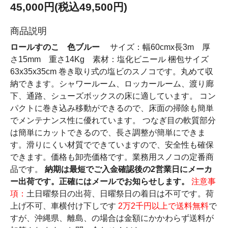
45,000円(税込49,500円)
商品説明
ロールすのこ 色ブルー
サイズ：幅60cmx長3m 厚
さ15mm 重さ14Kg 素材：塩化ビニール 梱包サイズ
63x35x35cm 巻き取り式の塩ビのスノコです。丸めて収
納できます。シャワールーム、ロッカールーム、渡り廊
下、通路、シューズボックスの床に適しています。 コン
パクトに巻き込み移動ができるので、床面の掃除も簡単
でメンテナンス性に優れています。 つなぎ目の軟質部分
は簡単にカットできるので、長さ調整が簡単にできま
す。滑りにくい材質でできていますので、安全性も確保
できます。価格も卸売価格です。業務用スノコの定番商
品です。
納期は最短でご入金確認後の2営業日にメーカ
ー出荷です。正確にはメールでお知らせします。
注意事
項：
土日曜祭日の出荷、日曜祭日の着日は不可です。荷
上げ不可、車横付け下しです
2万2千円以上で送料無料
で
すが、沖縄県、離島、の場合は金額にかかわらず送料が