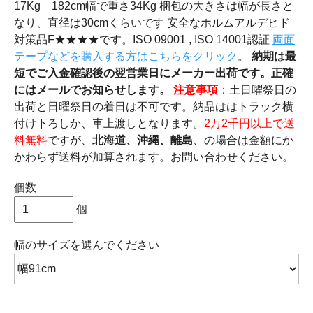
17Kg 182cm幅で重さ34Kg 梱包の大きさは幅が長さと
なり、直径は30cmくらいです 安全なホルムアルデヒド
対策品F★★★★です。ISO 09001 , ISO 14001認証
両面
テープなどを購入する方はこちらをクリック
。
納期は最
短でご入金確認後の翌営業日にメーカー出荷です。正確
にはメールでお知らせします。
注意事項
：
土日曜祭日の
出荷と日曜祭日の着日は不可です。納品ははトラック横
付け下ろしか、車上渡しとなります。
2万2千円以上で送
料無料
ですが、
北海道、沖縄、離島
、の場合は金額にか
かわらず送料が加算されます。お問い合わせください。
個数
個
幅のサイズ
を選んでください