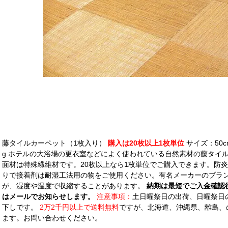
藤タイルカーペット（1枚入り）
購入は20枚以上1枚単位
サイズ：50cm
g ホテルの大浴場の更衣室などによく使われている自然素材の藤タイル
面材は特殊繊維材です。20枚以上なら1枚単位でご購入できます。防炎試
りで接着剤は耐湿工法用の物をご使用ください。有名メーカーのブラン
が、湿度や温度で収縮することがあります。
納期は最短でご入金確認
はメールでお知らせします。
注意事項：
土日曜祭日の出荷、日曜祭日
下しです。
2万2千円以上で送料無料
ですが、北海道、沖縄県、離島、
ます。お問い合わせください。