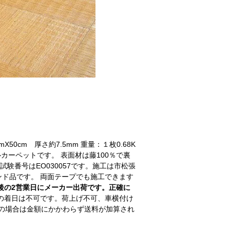
X50cm 厚さ約7.5mm 重量：１枚0.68K
カーペットです。 表面材は藤100％で裏
験番号はEO030057です。施工は市松張
ド品です。 両面テープでも施工できます
後の2営業日にメーカー出荷です。正確に
の着日は不可です。荷上げ不可、車横付け
の場合は金額にかかわらず送料が加算され