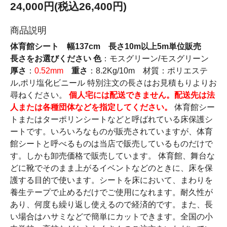
24,000円(税込26,400円)
商品説明
体育館シート 幅137cm 長さ10m以上5m単位販売
長さをお選びください
色
：モスグリーン/モスグリーン
厚さ
：
0.52mm
重さ
：8.2Kg/10m 材質：ポリエステ
ル,ポリ塩化ビニール 特別注文の長さはお見積もりよりお
尋ねください。
個人宅には配送できません。配送先は法
人または各種団体などを指定してください。
体育館シー
トまたはターポリンシートなどと呼ばれている床保護シ
ートです。いろいろなものが販売されていますが、体育
館シートと呼べるものは当店で販売しているものだけで
す。しかも卸売価格で販売しています。 体育館、舞台な
どに靴でそのまま上がるイベントなどのときに、床を保
護する目的で使います。シートを床において、まわりを
養生テープで止めるだけでご使用になれます。耐久性が
あり、何度も繰り返し使えるので経済的です。また、長
い場合はハサミなどで簡単にカットできます。全国の小