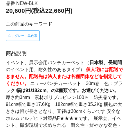
品番 NEW-BLK
20,600円(税込22,660円)
この商品のキーワード
白、グレー、黒色系
商品説明
イベント、展示会用パンチカーペット（
日本製、長期間
のイベント用、耐久性のあるタイプ）
個人宅には配送で
きません。配送先は法人または各種団体などを指定して
ください。
ニューパンチカーペット 30m巻 色：ブラ
ック
幅は91/182cm、の2種類です。お選びください。
厚さ約3mm 素材ポリプルピレン100％ 防炎品です。
91cm幅で重さ17.6Kg 182cm幅で重さ35.2Kg 梱包の大
きさは幅が長さとなり、直径は30cmくらいです 安全な
ホルムアルデヒド対策品F★★★★です。 展示会、イベ
ント、撮影現場で求められる「耐久性・鮮やかな発色・