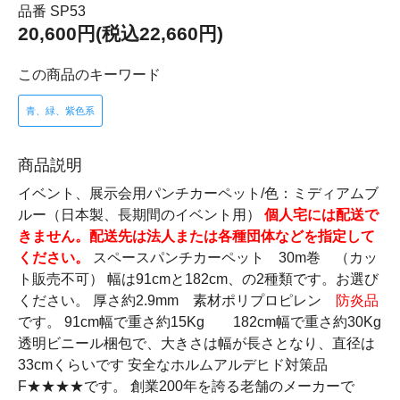
品番 SP53
20,600円(税込22,660円)
この商品のキーワード
青、緑、紫色系
商品説明
イベント、展示会用パンチカーペット/色：ミディアムブ
ルー（日本製、長期間のイベント用）
個人宅には配送で
きません。配送先は法人または各種団体などを指定して
ください。
スペースパンチカーペット 30m巻 （カッ
ト販売不可） 幅は91cmと182cm、の2種類です。お選び
ください。 厚さ約2.9mm 素材ポリプロピレン
防炎品
です。 91cm幅で重さ約15Kg 182cm幅で重さ約30Kg
透明ビニール梱包で、大きさは幅が長さとなり、直径は
33cmくらいです 安全なホルムアルデヒド対策品
F★★★★です。 創業200年を誇る老舗のメーカーで