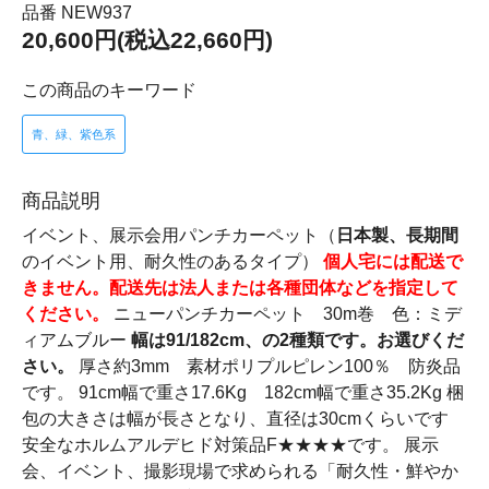
品番 NEW937
20,600円(税込22,660円)
この商品のキーワード
青、緑、紫色系
商品説明
イベント、展示会用パンチカーペット（
日本製、長期間
のイベント用、耐久性のあるタイプ）
個人宅には配送で
きません。配送先は法人または各種団体などを指定して
ください。
ニューパンチカーペット 30m巻 色：ミデ
ィアムブルー
幅は91/182cm、の2種類です。お選びくだ
さい。
厚さ約3mm 素材ポリプルピレン100％ 防炎品
です。 91cm幅で重さ17.6Kg 182cm幅で重さ35.2Kg 梱
包の大きさは幅が長さとなり、直径は30cmくらいです
安全なホルムアルデヒド対策品F★★★★です。 展示
会、イベント、撮影現場で求められる「耐久性・鮮やか