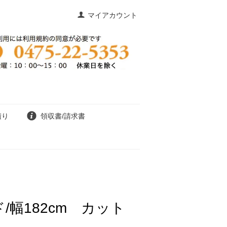
マイアカウント
積り
領収書/請求書
/幅182cm カット