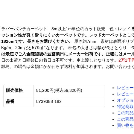
ラバーパンチカーペット 8m以上1m単位のカット販売 色：レッド
ッション性が良く滑りにくいカーペットです。レッドカーペットとし
182cmです。長さをお選びください。
厚さ約7mm 素材は表面ポリプロ
Kg/m。20mだと57Kgになります。 梱包の大きさは幅が長さとなり、
は最短でご入金確認後の翌営業日にメーカー出荷です。正確にはメー
日の出荷と日曜祭日の着日は不可です。車上渡しとなります。
2万2千
離島、の場合は金額にかかわらず送料が加算されます。お問い合わせ
レビュー
販売価格
51,200円(税込56,320円)
レビュー
オプショ
品番
LY39358-182
特定商取
この商品
この商品
買い物を