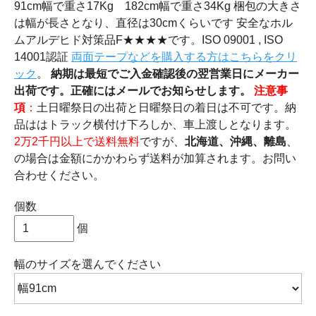
91cm幅で重さ17Kg 182cm幅で重さ34Kg 梱包の大きさ
は幅が長さとなり、直径は30cmくらいです 安全なホル
ムアルデヒド対策品F★★★★です。ISO 09001 , ISO
14001認証
両面テープなどを購入する方はこちらをクリ
ック
。
納期は最短でご入金確認後の翌営業日にメーカー
出荷です。正確にはメールでお知らせします。
注意事
項
：
土日曜祭日の出荷と日曜祭日の着日は不可です。納
品ははトラック横付け下ろしか、車上渡しとなります。
2万2千円以上で送料無料
ですが、
北海道、沖縄、離島
、
の場合は金額にかかわらず送料が加算されます。お問い
合わせください。
個数
個
幅のサイズ
を選んでください