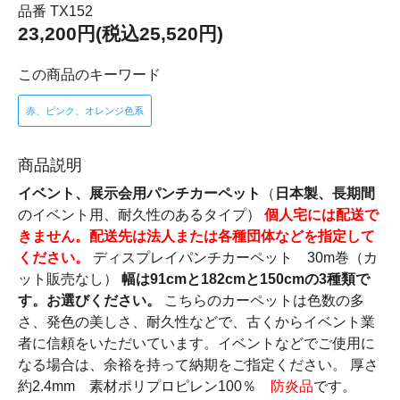
品番 TX152
23,200円(税込25,520円)
この商品のキーワード
赤、ピンク、オレンジ色系
商品説明
イベント、展示会用パンチカーペット
（
日本製、長期間
のイベント用、耐久性のあるタイプ）
個人宅には配送で
きません。配送先は法人または各種団体などを指定して
ください。
ディスプレイパンチカーペット 30m巻（カ
ット販売なし）
幅は91cmと182cmと150cmの3種類で
す。お選びください。
こちらのカーペットは色数の多
さ、発色の美しさ、耐久性などで、古くからイベント業
者に信頼をいただいています。イベントなどでご使用に
なる場合は、余裕を持って納期をご指定ください。 厚さ
約2.4mm 素材ポリプロピレン100％
防炎品
です。