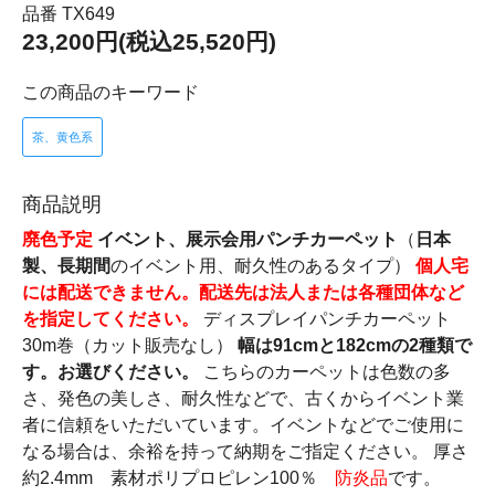
品番 TX649
23,200円(税込25,520円)
この商品のキーワード
茶、黄色系
商品説明
廃色予定
イベント、展示会用パンチカーペット
（
日本
製、長期間
のイベント用、耐久性のあるタイプ）
個人宅
には配送できません。配送先は法人または各種団体など
を指定してください。
ディスプレイパンチカーペット
30m巻（カット販売なし）
幅は91cmと182cmの2種類で
す。お選びください。
こちらのカーペットは色数の多
さ、発色の美しさ、耐久性などで、古くからイベント業
者に信頼をいただいています。イベントなどでご使用に
なる場合は、余裕を持って納期をご指定ください。 厚さ
約2.4mm 素材ポリプロピレン100％
防炎品
です。