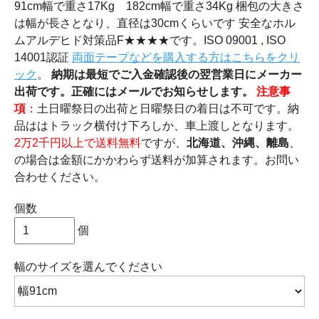
91cm幅で重さ17Kg 182cm幅で重さ34Kg 梱包の大きさ
は幅が長さとなり、直径は30cmくらいです 安全なホル
ムアルデヒド対策品F★★★★です。ISO 09001 , ISO
14001認証
両面テープなどを購入する方はこちらをクリ
ック
。
納期は最短でご入金確認後の翌営業日にメーカー
出荷です。正確にはメールでお知らせします。
注意事
項
：
土日曜祭日の出荷と日曜祭日の着日は不可です。納
品ははトラック横付け下ろしか、車上渡しとなります。
2万2千円以上で送料無料
ですが、
北海道、沖縄、離島
、
の場合は金額にかかわらず送料が加算されます。お問い
合わせください。
個数
個
幅のサイズ
を選んでください