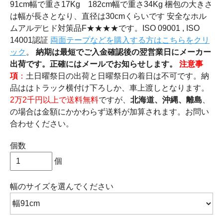
91cm幅で重さ17Kg 182cm幅で重さ34Kg 梱包の大きさ
は幅が長さとなり、直径は30cmくらいです 安全なホル
ムアルデヒド対策品F★★★★です。ISO 09001 , ISO
14001認証
両面テープなどを購入する方はこちらをクリ
ック
。
納期は最短でご入金確認後の翌営業日にメーカー
出荷です。正確にはメールでお知らせします。
注意事
項
：
土日曜祭日の出荷と日曜祭日の着日は不可です。納
品ははトラック横付け下ろしか、車上渡しとなります。
2万2千円以上で送料無料
ですが、
北海道、沖縄、離島
、
の場合は金額にかかわらず送料が加算されます。お問い
合わせください。
個数
個
幅のサイズ
を選んでください