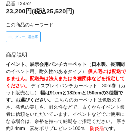
品番 TX452
23,200円(税込25,520円)
この商品のキーワード
白、グレー、黒色系
商品説明
イベント、展示会用パンチカーペット
（
日本製、長期間
のイベント用、耐久性のあるタイプ）
個人宅には配送で
きません。配送先は法人または各種団体などを指定して
ください。
ディスプレイパンチカーペット 30m巻（カ
ット販売なし）
幅は91cmと182cmと150cmの3種類で
す。お選びください。
こちらのカーペットは色数の多
さ、発色の美しさ、耐久性などで、古くからイベント業
者に信頼をいただいています。イベントなどでご使用に
なる場合は、余裕を持って納期をご指定ください。 厚さ
約2.4mm 素材ポリプロピレン100％
防炎品
です。