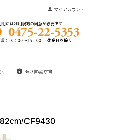
マイアカウント
積り
領収書/請求書
cm/CF9430