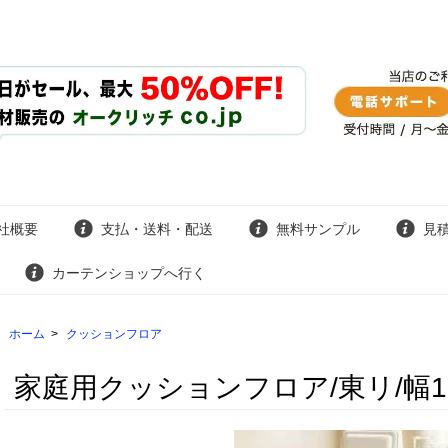
社概要
支払・送料・配送
無料サンプル
見
カーテンショップへ行く
ホーム
>
クッションフロア
家庭用クッションフロア/東リ/幅182