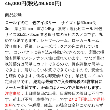
45,000円(税込49,500円)
商品説明
ロールすのこ 色アイボリー
サイズ：幅60cmx長
3m 厚さ15mm 重さ14Kg 素材：塩化ビニール 梱包
サイズ63x35x35cm 巻き取り式の塩ビのスノコです。丸
めて収納できます。シャワールーム、ロッカールーム、
渡り廊下、通路、シューズボックスの床に適していま
す。 コンパクトに巻き込み移動ができるので、床面の掃
除も簡単でメンテナンス性に優れています。 つなぎ目の
軟質部分は簡単にカットできるので、長さ調整が簡単に
できます。滑りにくい材質でできていますので、安全性
も確保できます。価格も卸売価格です。業務用スノコの
定番商品です。
納期は最短でご入金確認後の2営業日に
メーカー出荷です。正確にはメールでお知らせします。
注意事項：
土日曜祭日の出荷、日曜祭日の着日は不可で
す。荷上げ不可、車横付け下しです
2万2千円以上で送料
無料
ですが、沖縄県、離島、の場合は金額にかかわらず