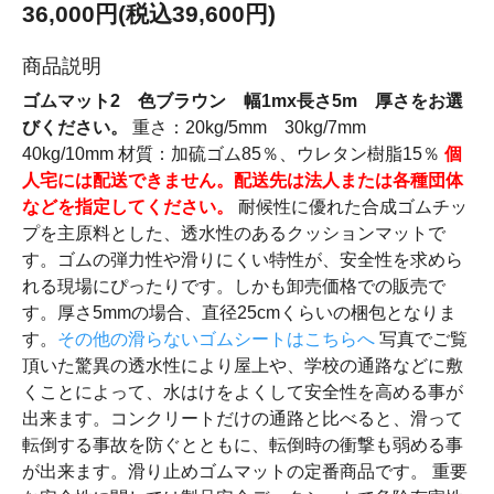
36,000円(税込39,600円)
商品説明
ゴムマット2 色ブラウン 幅1mx長さ5m 厚さをお選
びください。
重さ：20kg/5mm 30kg/7mm
40kg/10mm 材質：加硫ゴム85％、ウレタン樹脂15％
個
人宅には配送できません。配送先は法人または各種団体
などを指定してください。
耐候性に優れた合成ゴムチッ
プを主原料とした、透水性のあるクッションマットで
す。ゴムの弾力性や滑りにくい特性が、安全性を求めら
れる現場にぴったりです。しかも卸売価格での販売で
す。厚さ5mmの場合、直径25cmくらいの梱包となりま
す。
その他の滑らないゴムシートはこちらへ
写真でご覧
頂いた驚異の透水性により屋上や、学校の通路などに敷
くことによって、水はけをよくして安全性を高める事が
出来ます。コンクリートだけの通路と比べると、滑って
転倒する事故を防ぐとともに、転倒時の衝撃も弱める事
が出来ます。滑り止めゴムマットの定番商品です。 重要