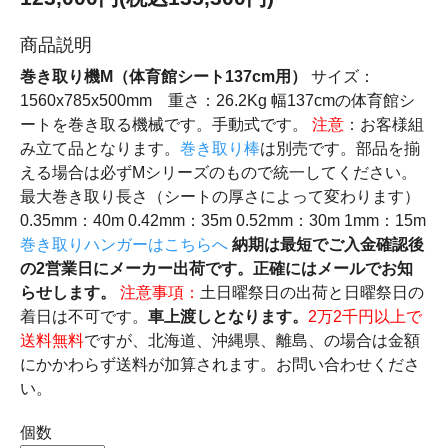
商品説明
巻き取り機M（体育館シート137cm用）
サイズ：
1560x785x500mm 重さ：26.2Kg 幅137cmの体育館シ
ートを巻き取る機械です。手動式です。
注意
：お客様組
み立て品となります。
巻き取り棒
は別売です。部品を揃
える場合は必ずMシリーズのもので統一してください。
最大巻き取り長さ（シートの厚さによって変わります）
0.35mm：40m 0.42mm：35m 0.52mm：30m 1mm：15m
巻き取りハンガーはこちらへ
納期は最短でご入金確認後
の2営業日にメーカー出荷です。正確にはメールでお知
らせします。
注意事項：
土日曜祭日の出荷と日曜祭日の
着日は不可です。
車上渡しとなります。
2万2千円以上で
送料無料
ですが、北海道、沖縄県、離島、の場合は金額
にかかわらず送料が加算されます。お問い合わせくださ
い。
個数