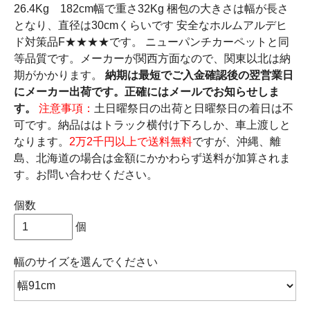
26.4Kg 182cm幅で重さ32Kg 梱包の大きさは幅が長さ
となり、直径は30cmくらいです 安全なホルムアルデヒ
ド対策品F★★★★です。 ニューパンチカーペットと同
等品質です。メーカーが関西方面なので、関東以北は納
期がかかります。
納期は最短でご入金確認後の翌営業日
にメーカー出荷です。正確にはメールでお知らせしま
す。
注意事項：
土日曜祭日の出荷と日曜祭日の着日は不
可です。納品ははトラック横付け下ろしか、車上渡しと
なります。
2万2千円以上で送料無料
ですが、沖縄、離
島、北海道の場合は金額にかかわらず送料が加算されま
す。お問い合わせください。
個数
個
幅のサイズ
を選んでください