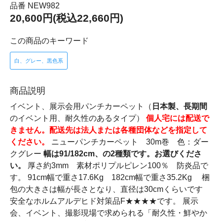
品番 NEW982
20,600円(税込22,660円)
この商品のキーワード
白、グレー、黒色系
商品説明
イベント、展示会用パンチカーペット（
日本製、長期間
のイベント用、耐久性のあるタイプ）
個人宅には配送で
きません。配送先は法人または各種団体などを指定して
ください。
ニューパンチカーペット 30m巻 色：ダー
クグレー
幅は91/182cm、の2種類です。お選びくださ
い。
厚さ約3mm 素材ポリプルピレン100％ 防炎品で
す。 91cm幅で重さ17.6Kg 182cm幅で重さ35.2Kg 梱
包の大きさは幅が長さとなり、直径は30cmくらいです
安全なホルムアルデヒド対策品F★★★★です。 展示
会、イベント、撮影現場で求められる「耐久性・鮮やか