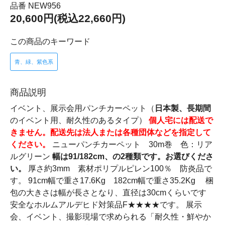
品番 NEW956
20,600円(税込22,660円)
この商品のキーワード
青、緑、紫色系
商品説明
イベント、展示会用パンチカーペット（
日本製、長期間
のイベント用、耐久性のあるタイプ）
個人宅には配送で
きません。配送先は法人または各種団体などを指定して
ください。
ニューパンチカーペット 30m巻 色：リア
ルグリーン
幅は91/182cm、の2種類です。お選びくださ
い。
厚さ約3mm 素材ポリプルピレン100％ 防炎品で
す。 91cm幅で重さ17.6Kg 182cm幅で重さ35.2Kg 梱
包の大きさは幅が長さとなり、直径は30cmくらいです
安全なホルムアルデヒド対策品F★★★★です。 展示
会、イベント、撮影現場で求められる「耐久性・鮮やか