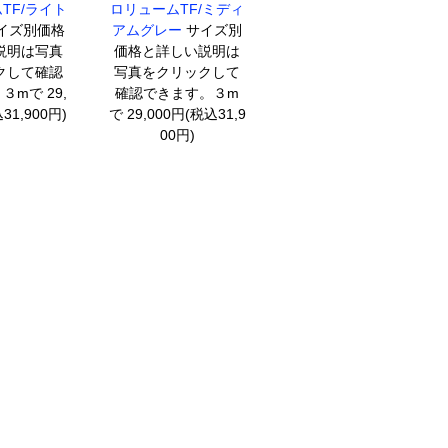
TF/ライト
ロリュームTF/ミディ
イズ別価格
アムグレー
サイズ別
説明は写真
価格と詳しい説明は
クして確認
写真をクリックして
mで 29,
確認できます。３m
31,900円)
で 29,000円(税込31,9
00円)