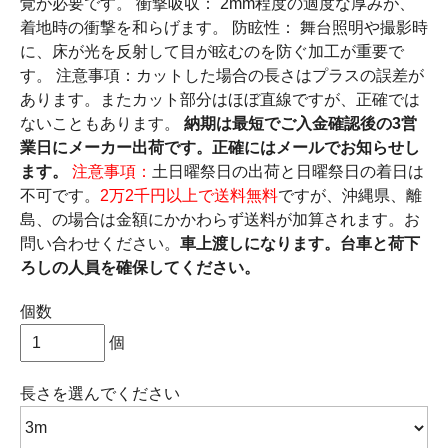
覚が必要です。 衝撃吸収： 2mm程度の適度な厚みが、
着地時の衝撃を和らげます。 防眩性： 舞台照明や撮影時
に、床が光を反射して目が眩むのを防ぐ加工が重要で
す。 注意事項：カットした場合の長さはプラスの誤差が
あります。またカット部分はほぼ直線ですが、正確では
ないこともあります。
納期は最短でご入金確認後の3営
業日にメーカー出荷です。正確にはメールでお知らせし
ます。
注意事項：
土日曜祭日の出荷と日曜祭日の着日は
不可です。
2万2千円以上で送料無料
ですが、沖縄県、離
島、の場合は金額にかかわらず送料が加算されます。お
問い合わせください。
車上渡しになります。台車と荷下
ろしの人員を確保してください。
個数
個
長さ
を選んでください