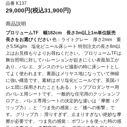
品番 K137
29,000円(税込31,900円)
商品説明
プロリュームTF 幅182cm 長さ3m以上1m単位販売
長さをお選びください
色：ライトグレー 厚さ2mm 重
さ5.5Kg/m 塩化ビニール床シート 特別注文の長さ8m以
上はお見積もりよりお尋ねください。 プロリュームTFは
舞台照明に対してハレーションが起きにくい表面加工が
あり、バレエ、ダンスのテレビ撮影の時に床シートとし
てよく使われます。裏面はメリヤス地になっていて伸縮
に強い構造です。素材はポリ塩化ビニールです。英国バ
レエ団に採用されたこともある、トッププロダンサー用
のバレエ用シートです。 一般的な住宅用のクッションフ
ロアと、バレエ専用シートの決定的な違いは「摩擦（グ
リップ力）」と「つま先の感覚」と「膝への衝撃」で
す。 グリップ力： 滑りすぎず、止まりすぎない絶妙な摩
擦が必要です。 つま先の感覚： ポワントを使った時の感