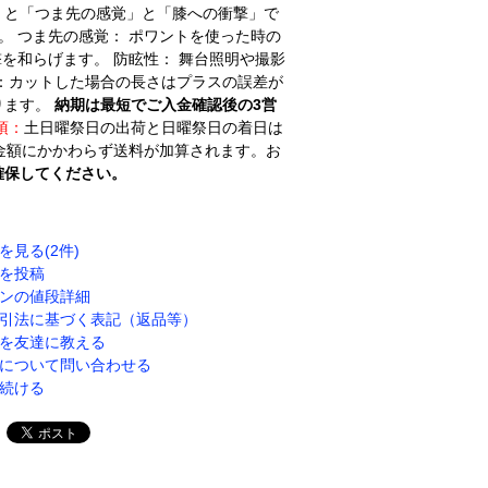
」と「つま先の感覚」と「膝への衝撃」で
。 つま先の感覚： ポワントを使った時の
撃を和らげます。 防眩性： 舞台照明や撮影
：カットした場合の長さはプラスの誤差が
ります。
納期は最短でご入金確認後の3営
項：
土日曜祭日の出荷と日曜祭日の着日は
金額にかかわらず送料が加算されます。お
確保してください。
を見る(2件)
を投稿
ンの値段詳細
引法に基づく表記（返品等）
を友達に教える
について問い合わせる
続ける