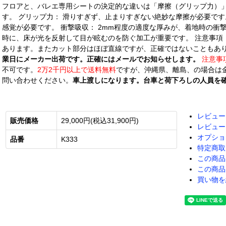
フロアと、バレエ専用シートの決定的な違いは「摩擦（グリップ力）
す。 グリップ力： 滑りすぎず、止まりすぎない絶妙な摩擦が必要です
感覚が必要です。 衝撃吸収： 2mm程度の適度な厚みが、着地時の衝
時に、床が光を反射して目が眩むのを防ぐ加工が重要です。 注意事項
あります。またカット部分はほぼ直線ですが、正確ではないこともあ
業日にメーカー出荷です。正確にはメールでお知らせします。
注意事
不可です。
2万2千円以上で送料無料
ですが、沖縄県、離島、の場合は
問い合わせください。
車上渡しになります。台車と荷下ろしの人員を
レビュー
販売価格
29,000円(税込31,900円)
レビュー
オプショ
品番
K333
特定商取
この商品
この商品
買い物を