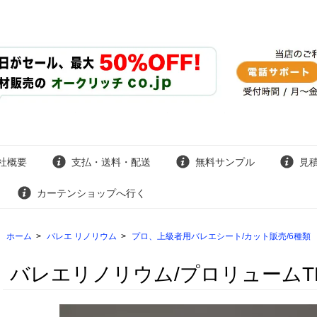
社概要
支払・送料・配送
無料サンプル
見
カーテンショップへ行く
ホーム
>
バレエ リノリウム
>
プロ、上級者用バレエシート/カット販売/6種類
バレエリノリウム/プロリュームT