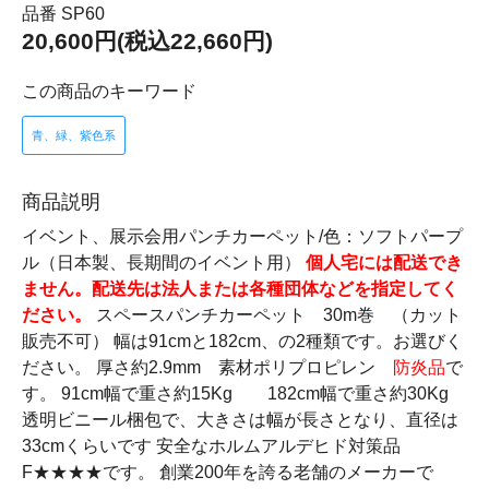
品番 SP60
20,600円(税込22,660円)
この商品のキーワード
青、緑、紫色系
商品説明
イベント、展示会用パンチカーペット/色：ソフトパープ
ル（日本製、長期間のイベント用）
個人宅には配送でき
ません。配送先は法人または各種団体などを指定してく
ださい。
スペースパンチカーペット 30m巻 （カット
販売不可） 幅は91cmと182cm、の2種類です。お選びく
ださい。 厚さ約2.9mm 素材ポリプロピレン
防炎品
で
す。 91cm幅で重さ約15Kg 182cm幅で重さ約30Kg
透明ビニール梱包で、大きさは幅が長さとなり、直径は
33cmくらいです 安全なホルムアルデヒド対策品
F★★★★です。 創業200年を誇る老舗のメーカーで