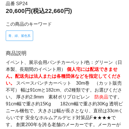
品番 SP24
20,600円(税込22,660円)
この商品のキーワード
青、緑、紫色系
商品説明
イベント、展示会用パンチカーペット/色：グリーン（日
本製、長期間のイベント用）
個人宅には配送できませ
ん。配送先は法人または各種団体などを指定してくださ
い。
スペースパンチカーペット 30m巻 （カット販売
不可） 幅は91cmと182cm、の2種類です。お選びくださ
い。 厚さ約2.9mm 素材ポリプロピレン
防炎品
です。
91cm幅で重さ約15Kg 182cm幅で重さ約30Kg 透明ビ
ニール梱包で、大きさは幅が長さとなり、直径は33cmく
らいです 安全なホルムアルデヒド対策品F★★★★で
す。 創業200年を誇る老舗のメーカーです。メーカーが