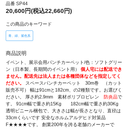
品番 SP44
20,600円(税込22,660円)
この商品のキーワード
青、緑、紫色系
商品説明
イベント、展示会用パンチカーペット/色：ソフトグリー
ン（日本製、長期間のイベント用）
個人宅には配送でき
ません。配送先は法人または各種団体などを指定してく
ださい。
スペースパンチカーペット 30m巻 （カット
販売不可） 幅は91cmと182cm、の2種類です。お選びく
ださい。 厚さ約2.9mm 素材ポリプロピレン
防炎品
で
す。 91cm幅で重さ約15Kg 182cm幅で重さ約30Kg
透明ビニール梱包で、大きさは幅が長さとなり、直径は
33cmくらいです 安全なホルムアルデヒド対策品
F★★★★です。 創業200年を誇る老舗のメーカーで