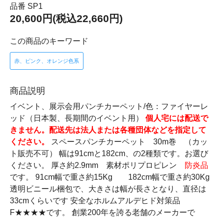
品番 SP1
20,600円(税込22,660円)
この商品のキーワード
赤、ピンク、オレンジ色系
商品説明
イベント、展示会用パンチカーペット/色：ファイヤーレ
ッド（日本製、長期間のイベント用）
個人宅には配送で
きません。配送先は法人または各種団体などを指定して
ください。
スペースパンチカーペット 30m巻 （カッ
ト販売不可） 幅は91cmと182cm、の2種類です。お選び
ください。 厚さ約2.9mm 素材ポリプロピレン
防炎品
です。 91cm幅で重さ約15Kg 182cm幅で重さ約30Kg
透明ビニール梱包で、大きさは幅が長さとなり、直径は
33cmくらいです 安全なホルムアルデヒド対策品
F★★★★です。 創業200年を誇る老舗のメーカーで