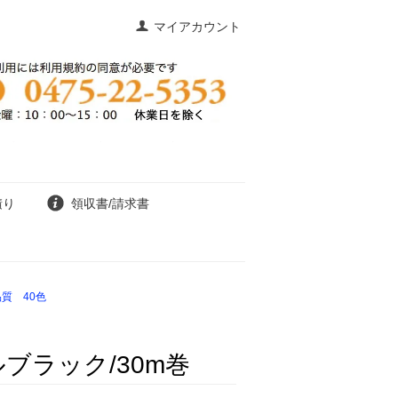
マイアカウント
積り
領収書/請求書
質 40色
ブラック/30m巻