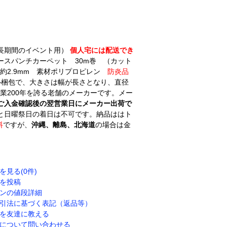
長期間のイベント用）
個人宅には配送でき
ースパンチカーペット 30m巻 （カット
厚さ約2.9mm 素材ポリプロピレン
防炎品
ニール梱包で、大きさは幅が長さとなり、直径
創業200年を誇る老舗のメーカーです。メー
ご入金確認後の翌営業日にメーカー出荷で
と日曜祭日の着日は不可です。納品ははト
料
ですが、
沖縄、離島、北海道
の場合は金
を見る(0件)
を投稿
ンの値段詳細
引法に基づく表記（返品等）
を友達に教える
について問い合わせる