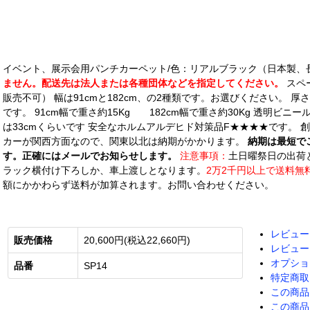
イベント、展示会用パンチカーペット/色：リアルブラック（日本製、
ません。配送先は法人または各種団体などを指定してください。
スペ
販売不可） 幅は91cmと182cm、の2種類です。お選びください。 
です。 91cm幅で重さ約15Kg 182cm幅で重さ約30Kg 透明ビ
は33cmくらいです 安全なホルムアルデヒド対策品F★★★★です。 
カーが関西方面なので、関東以北は納期がかかります。
納期は最短で
す。正確にはメールでお知らせします。
注意事項：
土日曜祭日の出荷
ラック横付け下ろしか、車上渡しとなります。
2万2千円以上で送料無
額にかかわらず送料が加算されます。お問い合わせください。
レビュー
販売価格
20,600円(税込22,660円)
レビュー
オプショ
品番
SP14
特定商取
この商品
この商品