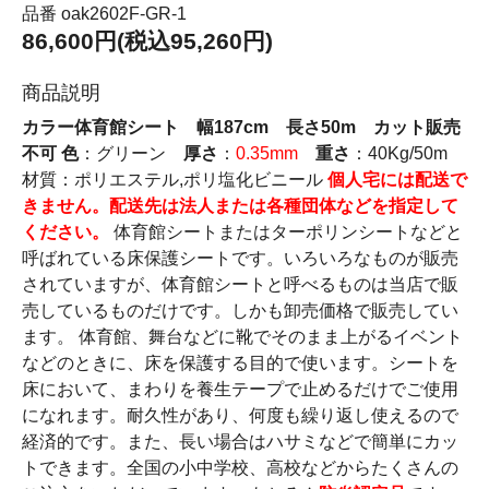
品番 oak2602F-GR-1
86,600円(税込95,260円)
商品説明
カラー体育館シート 幅187cm 長さ50m カット販売
不可
色
：グリーン
厚さ
：
0.35mm
重さ
：40Kg/50m
材質：ポリエステル,ポリ塩化ビニール
個人宅には配送で
きません。配送先は法人または各種団体などを指定して
ください。
体育館シートまたはターポリンシートなどと
呼ばれている床保護シートです。いろいろなものが販売
されていますが、体育館シートと呼べるものは当店で販
売しているものだけです。しかも卸売価格で販売してい
ます。 体育館、舞台などに靴でそのまま上がるイベント
などのときに、床を保護する目的で使います。シートを
床において、まわりを養生テープで止めるだけでご使用
になれます。耐久性があり、何度も繰り返し使えるので
経済的です。また、長い場合はハサミなどで簡単にカッ
トできます。全国の小中学校、高校などからたくさんの