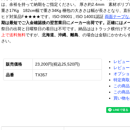
は、余裕を持って納期をご指定ください。 厚さ約2.4mm 素材ポリプ
重さ17Kg 182cm幅で重さ34Kg 梱包の大きさは幅が長さとなり、
ヒド対策品F★★★★です。ISO 09001 , ISO 14001認証
両面テープな
期は最短でご入金確認後の翌営業日にメーカー出荷です。正確にはメ
祭日の出荷と日曜祭日の着日は不可です。納品ははトラック横付け下
上で送料無料
ですが、
北海道、沖縄、離島
、の場合は金額にかかわら
さい。
レビュー
販売価格
23,200円(税込25,520円)
レビュー
オプショ
品番
TX357
特定商取
この商品
この商品
買い物を