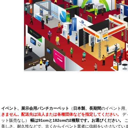
イベント、展示会用パンチカーペット
（
日本製、長期間
のイベント用
きません。配送先は法人または各種団体などを指定してください。
デ
ット販売なし）
幅は91cmと182cmの2種類です。お選びください。
こ
美しさ、耐久性などで、古くからイベント業者に信頼をいただいてい