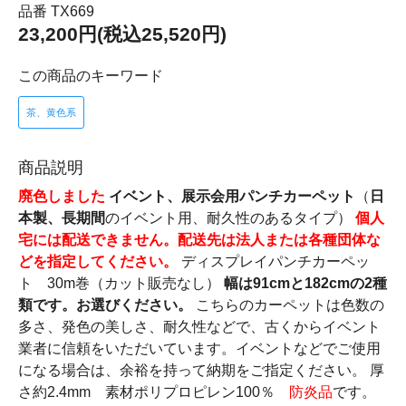
品番 TX669
23,200円(税込25,520円)
この商品のキーワード
茶、黄色系
商品説明
廃色しました
イベント、展示会用パンチカーペット
（
日
本製、長期間
のイベント用、耐久性のあるタイプ）
個人
宅には配送できません。配送先は法人または各種団体な
どを指定してください。
ディスプレイパンチカーペッ
ト 30m巻（カット販売なし）
幅は91cmと182cmの2種
類です。お選びください。
こちらのカーペットは色数の
多さ、発色の美しさ、耐久性などで、古くからイベント
業者に信頼をいただいています。イベントなどでご使用
になる場合は、余裕を持って納期をご指定ください。 厚
さ約2.4mm 素材ポリプロピレン100％
防炎品
です。