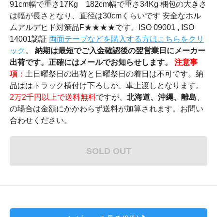
91cm幅で重さ17Kg 182cm幅で重さ34Kg 梱包の大きさ
は幅が長さとなり、直径は30cmくらいです 安全なホル
ムアルデヒド対策品F★★★★です。ISO 09001 , ISO
14001認証
両面テープなどを購入する方はこちらをクリ
ック
。
納期は最短でご入金確認後の翌営業日にメーカー
出荷です。正確にはメールでお知らせします。
注意事
項
：
土日曜祭日の出荷と日曜祭日の着日は不可です。納
品ははトラック横付け下ろしか、車上渡しとなります。
2万2千円以上で送料無料
ですが、
北海道、沖縄、離島
、
の場合は金額にかかわらず送料が加算されます。お問い
合わせください。
SOLD OUT