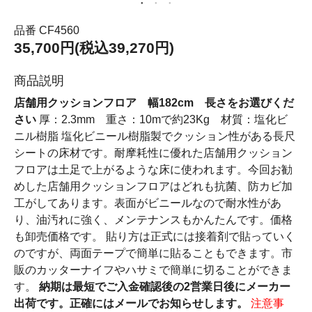
品番 CF4560
35,700円(税込39,270円)
商品説明
店舗用クッションフロア 幅182cm 長さをお選びくだ
さい
厚：2.3mm 重さ：10mで約23Kg 材質：塩化ビ
ニル樹脂 塩化ビニール樹脂製でクッション性がある長尺
シートの床材です。耐摩耗性に優れた店舗用クッション
フロアは土足で上がるような床に使われます。今回お勧
めした店舗用クッションフロアはどれも抗菌、防カビ加
工がしてあります。表面がビニールなので耐水性があ
り、油汚れに強く、メンテナンスもかんたんです。価格
も卸売価格です。 貼り方は正式には接着剤で貼っていく
のですが、両面テープで簡単に貼ることもできます。市
販のカッターナイフやハサミで簡単に切ることができま
す。
納期は最短でご入金確認後の2営業日後にメーカー
出荷です。正確にはメールでお知らせします。
注意事