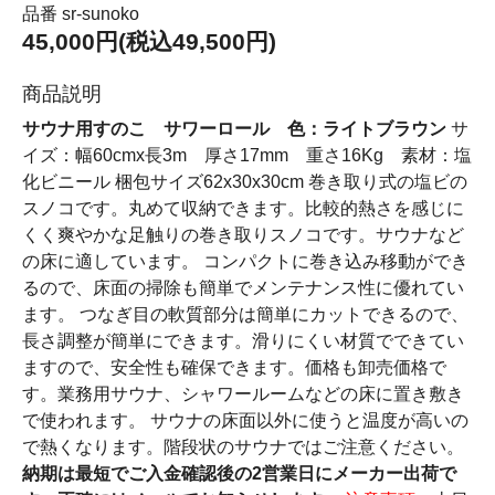
品番 sr-sunoko
45,000円(税込49,500円)
商品説明
サウナ用すのこ サワーロール 色：ライトブラウン
サ
イズ：幅60cmx長3m 厚さ17mm 重さ16Kg 素材：塩
化ビニール 梱包サイズ62x30x30cm 巻き取り式の塩ビの
スノコです。丸めて収納できます。比較的熱さを感じに
くく爽やかな足触りの巻き取りスノコです。サウナなど
の床に適しています。 コンパクトに巻き込み移動ができ
るので、床面の掃除も簡単でメンテナンス性に優れてい
ます。 つなぎ目の軟質部分は簡単にカットできるので、
長さ調整が簡単にできます。滑りにくい材質でできてい
ますので、安全性も確保できます。価格も卸売価格で
す。業務用サウナ、シャワールームなどの床に置き敷き
で使われます。 サウナの床面以外に使うと温度が高いの
で熱くなります。階段状のサウナではご注意ください。
納期は最短でご入金確認後の2営業日にメーカー出荷で