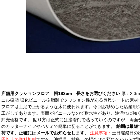
店舗用クッションフロア 幅182cm 長さをお選びください
厚：2.3
ニル樹脂 塩化ビニール樹脂製でクッション性がある長尺シートの床材
フロアは土足で上がるような床に使われます。今回お勧めした店舗用
工がしてあります。表面がビニールなので耐水性があり、油汚れに強
卸売価格です。 貼り方は正式には接着剤で貼っていくのですが、両面
のカッターナイフやハサミで簡単に切ることができます。
納期は最短
荷です。正確にはメールでお知らせします。
注意事項：
土日曜祭日の
円以上で送料無料
ですが、沖縄県、離島、の場合は金額にかかわらず