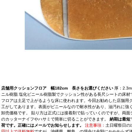
店舗用クッションフロア 幅182cm 長さをお選びください
厚：2.3
ニル樹脂 塩化ビニール樹脂製でクッション性がある長尺シートの床材
フロアは土足で上がるような床に使われます。今回お勧めした店舗用
工がしてあります。表面がビニールなので耐水性があり、油汚れに強
卸売価格です。 貼り方は正式には接着剤で貼っていくのですが、両面
のカッターナイフやハサミで簡単に切ることができます。
納期は最短
荷です。正確にはメールでお知らせします。
注意事項：
土日曜祭日の
円以上で送料無料
ですが、沖縄県、離島、の場合は金額にかかわらず