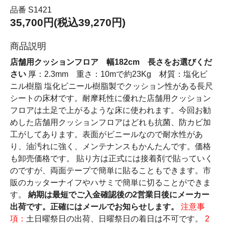
品番 S1421
35,700円(税込39,270円)
商品説明
店舗用クッションフロア 幅182cm 長さをお選びくだ
さい
厚：2.3mm 重さ：10mで約23Kg 材質：塩化ビ
ニル樹脂 塩化ビニール樹脂製でクッション性がある長尺
シートの床材です。耐摩耗性に優れた店舗用クッション
フロアは土足で上がるような床に使われます。今回お勧
めした店舗用クッションフロアはどれも抗菌、防カビ加
工がしてあります。表面がビニールなので耐水性があ
り、油汚れに強く、メンテナンスもかんたんです。価格
も卸売価格です。 貼り方は正式には接着剤で貼っていく
のですが、両面テープで簡単に貼ることもできます。市
販のカッターナイフやハサミで簡単に切ることができま
す。
納期は最短でご入金確認後の2営業日後にメーカー
出荷です。正確にはメールでお知らせします。
注意事
項：
土日曜祭日の出荷、日曜祭日の着日は不可です。
2