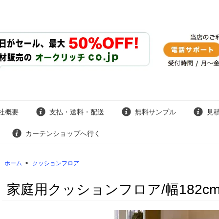
社概要
支払・送料・配送
無料サンプル
見
カーテンショップへ行く
ホーム
>
クッションフロア
家庭用クッションフロア/幅182cm/