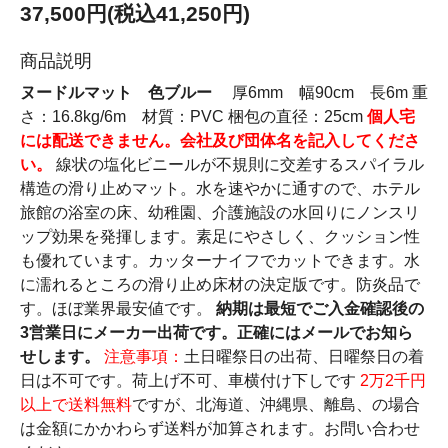
37,500円(税込41,250円)
商品説明
ヌードルマット 色ブルー
厚6mm 幅90cm 長6m 重
さ：16.8kg/6m 材質：PVC 梱包の直径：25cm
個人宅
には配送できません。会社及び団体名を記入してくださ
い。
線状の塩化ビニールが不規則に交差するスパイラル
構造の滑り止めマット。水を速やかに通すので、ホテル
旅館の浴室の床、幼稚園、介護施設の水回りにノンスリ
ップ効果を発揮します。素足にやさしく、クッション性
も優れています。カッターナイフでカットできます。水
に濡れるところの滑り止め床材の決定版です。防炎品で
す。ほぼ業界最安値です。
納期は最短でご入金確認後の
3営業日にメーカー出荷です。正確にはメールでお知ら
せします。
注意事項：
土日曜祭日の出荷、日曜祭日の着
日は不可です。荷上げ不可、車横付け下しです
2万2千円
以上で送料無料
ですが、北海道、沖縄県、離島、の場合
は金額にかかわらず送料が加算されます。お問い合わせ