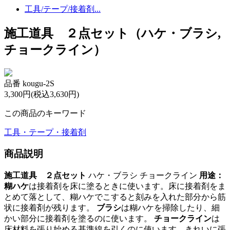
工具/テープ/接着剤...
施工道具 ２点セット（ハケ・ブラシ,
チョークライン）
品番 kougu-2S
3,300円(税込3,630円)
この商品のキーワード
工具・テープ・接着剤
商品説明
施工道具 ２点セット
ハケ・ブラシ チョークライン
用途：
糊ハケ
は接着剤を床に塗るときに使います。床に接着剤をま
とめて落として、糊ハケでこすると刻みを入れた部分から筋
状に接着剤が残ります。
ブラシ
は糊ハケを掃除したり、細
かい部分に接着剤を塗るのに使います。
チョークライン
は
床材料を張り始める基準線を引くのに使います。きれいに張