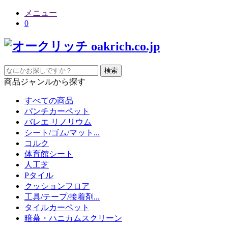
メニュー
0
検索
商品ジャンルから探す
すべての商品
パンチカーペット
バレエ リノリウム
シート/ゴム/マット...
コルク
体育館シート
人工芝
Pタイル
クッションフロア
工具/テープ/接着剤...
タイルカーペット
暗幕・ハニカムスクリーン