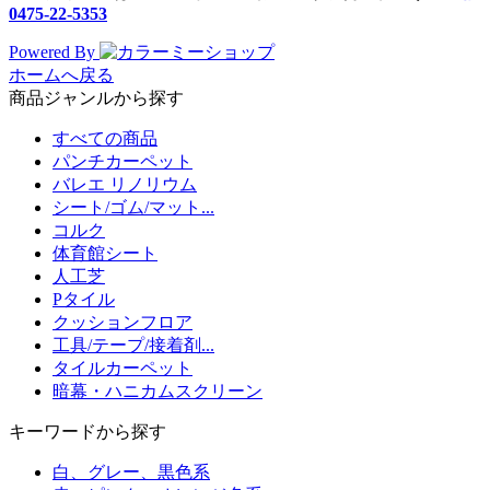
0475-22-5353
Powered By
ホームへ戻る
商品ジャンルから探す
すべての商品
パンチカーペット
バレエ リノリウム
シート/ゴム/マット...
コルク
体育館シート
人工芝
Pタイル
クッションフロア
工具/テープ/接着剤...
タイルカーペット
暗幕・ハニカムスクリーン
キーワードから探す
白、グレー、黒色系