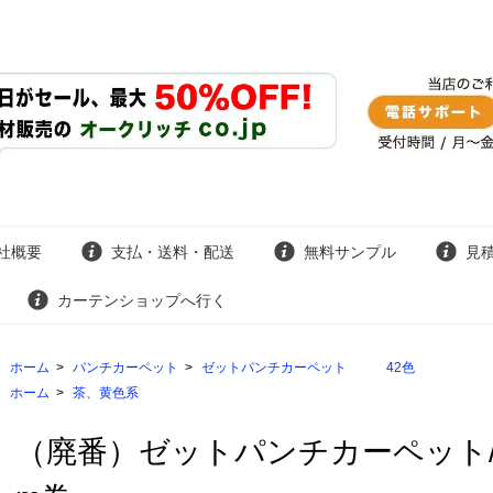
社概要
支払・送料・配送
無料サンプル
見
カーテンショップへ行く
ホーム
>
パンチカーペット
>
ゼットパンチカーペット 42色
ホーム
>
茶、黄色系
（廃番）ゼットパンチカーペット/