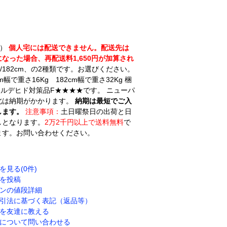
用）
個人宅には配送できません。配送先は
った場合、再配送料1,650円が加算され
/182cm、の2種類です。お選びください。
で重さ16Kg 182cm幅で重さ32Kg 梱
アルデヒド対策品F★★★★です。 ニューパ
北は納期がかかります。
納期は最短でご入
します。
注意事項：
土日曜祭日の出荷と日
しとなります。
2万2千円以上で送料無料
で
ます。お問い合わせください。
を見る(0件)
を投稿
ンの値段詳細
引法に基づく表記（返品等）
を友達に教える
について問い合わせる