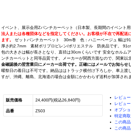
イベント、展示会用Zパンチカーペット（日本製、長期間のイベント
法人または各種団体などを指定してください。お客様が不在で再配送にな
ます。
ゼットパンチカーペット 30m巻 色：ハニーベージュ 幅は91
厚さ約2.7mm 素材ポリプロピレン/ポリエステル 防炎品です。 91cm幅
包の大きさは幅が長さとなり、直径は30cmくらいです 安全なホルム
ンチカーペットと同等品質です。メーカーが関西方面なので、関東以
金確認後の翌営業日にメーカー出荷です。正確にはメールでお知らせ
曜祭日の着日は不可です。納品ははトラック横付け下ろしか、車上渡
すが、沖縄、離島、北海道の場合は金額にかかわらず送料が加算され
レビュー
販売価格
24,400円(税込26,840円)
レビュー
オプショ
品番
Z503
特定商取
この商品
この商品