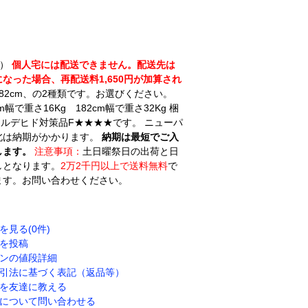
用）
個人宅には配送できません。配送先は
った場合、再配送料1,650円が加算され
82cm、の2種類です。お選びください。
で重さ16Kg 182cm幅で重さ32Kg 梱
アルデヒド対策品F★★★★です。 ニューパ
北は納期がかかります。
納期は最短でご入
します。
注意事項：
土日曜祭日の出荷と日
しとなります。
2万2千円以上で送料無料
で
ます。お問い合わせください。
を見る(0件)
を投稿
ンの値段詳細
引法に基づく表記（返品等）
を友達に教える
について問い合わせる