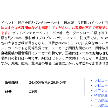
イベント、展示会用Zパンチカーペット（日本製、長期間のイベント
法人または各種団体などを指定してください。お客様が不在で再配送にな
ます。
ゼットパンチカーペット 30m巻 色：ダークローズ 幅は91/1
厚さ約2.7mm 素材ポリプロピレン/ポリエステル 防炎品です。 91cm幅
包の大きさは幅が長さとなり、直径は30cmくらいです 安全なホルム
ンチカーペットと同等品質です。メーカーが関西方面なので、関東以
金確認後の翌営業日にメーカー出荷です。正確にはメールでお知らせ
曜祭日の着日は不可です。納品ははトラック横付け下ろしか、車上渡
すが、沖縄、離島、北海道の場合は金額にかかわらず送料が加算され
レビュー
販売価格
24,400円(税込26,840円)
レビュー
オプショ
品番
Z268
特定商取
この商品
この商品