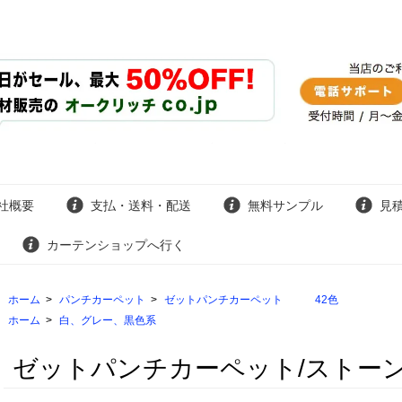
社概要
支払・送料・配送
無料サンプル
見
カーテンショップへ行く
ホーム
>
パンチカーペット
>
ゼットパンチカーペット 42色
ホーム
>
白、グレー、黒色系
ゼットパンチカーペット/ストーン/