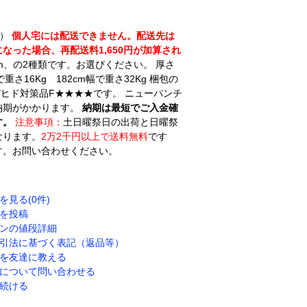
用）
個人宅には配送できません。配送先は
った場合、再配送料1,650円が加算され
cm、の2種類です。お選びください。 厚さ
さ16Kg 182cm幅で重さ32Kg 梱包の
デヒド対策品F★★★★です。 ニューパンチ
納期がかかります。
納期は最短でご入金確
す。
注意事項：
土日曜祭日の出荷と日曜祭
なります。
2万2千円以上で送料無料
です
す。お問い合わせください。
を見る(0件)
を投稿
ンの値段詳細
引法に基づく表記（返品等）
を友達に教える
について問い合わせる
続ける