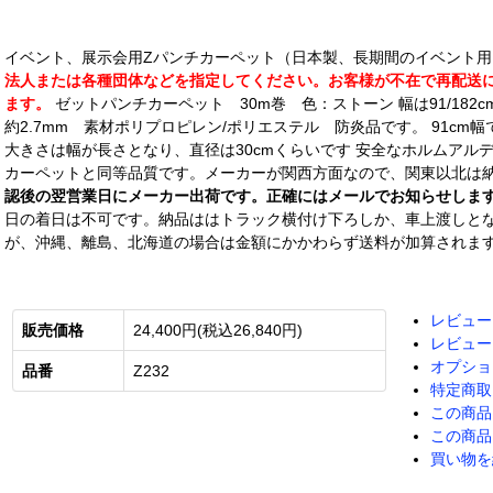
イベント、展示会用Zパンチカーペット（日本製、長期間のイベント
法人または各種団体などを指定してください。お客様が不在で再配送にな
ます。
ゼットパンチカーペット 30m巻 色：ストーン 幅は91/182
約2.7mm 素材ポリプロピレン/ポリエステル 防炎品です。 91cm幅で重
大きさは幅が長さとなり、直径は30cmくらいです 安全なホルムアル
カーペットと同等品質です。メーカーが関西方面なので、関東以北は
認後の翌営業日にメーカー出荷です。正確にはメールでお知らせしま
日の着日は不可です。納品ははトラック横付け下ろしか、車上渡しと
が、沖縄、離島、北海道の場合は金額にかかわらず送料が加算されま
レビュー
販売価格
24,400円(税込26,840円)
レビュー
オプショ
品番
Z232
特定商取
この商品
この商品
買い物を