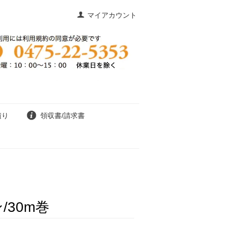
マイアカウント
積り
領収書/請求書
30m巻