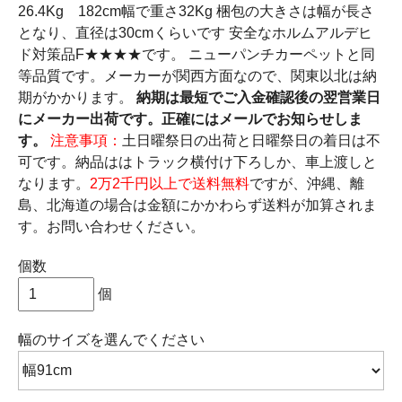
26.4Kg 182cm幅で重さ32Kg 梱包の大きさは幅が長さ
となり、直径は30cmくらいです 安全なホルムアルデヒ
ド対策品F★★★★です。 ニューパンチカーペットと同
等品質です。メーカーが関西方面なので、関東以北は納
期がかかります。
納期は最短でご入金確認後の翌営業日
にメーカー出荷です。正確にはメールでお知らせしま
す。
注意事項：
土日曜祭日の出荷と日曜祭日の着日は不
可です。納品ははトラック横付け下ろしか、車上渡しと
なります。
2万2千円以上で送料無料
ですが、沖縄、離
島、北海道の場合は金額にかかわらず送料が加算されま
す。お問い合わせください。
個数
個
幅のサイズ
を選んでください