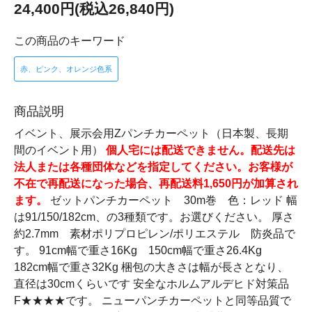
24,400円(税込26,840円)
この商品のキーワード
赤、ピンク、オレンジ色系
商品説明
イベント、展示会用Zパンチカーペット（日本製、長期
間のイベント用）
個人宅には配送できません。配送先は
法人または各種団体などを指定してください。お客様が
不在で再配送になった場合、再配送料1,650円が加算され
ます。
ゼットパンチカーペット 30m巻 色：レッド 幅
は91/150/182cm、の3種類です。お選びください。 厚さ
約2.7mm 素材ポリプロピレン/ポリエステル 防炎品で
す。 91cm幅で重さ16Kg 150cm幅で重さ26.4Kg
182cm幅で重さ32Kg 梱包の大きさは幅が長さとなり、
直径は30cmくらいです 安全なホルムアルデヒド対策品
F★★★★です。 ニューパンチカーペットと同等品質で