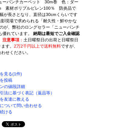
ューパンチカーペット 30m巻 色：ダー
m 素材ポリプルピレン100％ 防炎品で
きさは幅が長さとなり、直径は30cmくらいです
撮影現場で求められる「耐久性・鮮やかな
すのが、弊社のロングセラー「ニューパンチ
も優れています。
納期は最短でご入金確認
。
注意事項
：
土日曜祭日の出荷と日曜祭日
ります。
2万2千円以上で送料無料
ですが、
合わせください。
を見る(1件)
を投稿
ンの値段詳細
引法に基づく表記（返品等）
を友達に教える
について問い合わせる
続ける