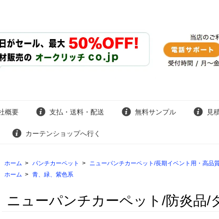
社概要
支払・送料・配送
無料サンプル
見
カーテンショップへ行く
ホーム
>
パンチカーペット
>
ニューパンチカーペット/長期イベント用・高品質
ホーム
>
青、緑、紫色系
ニューパンチカーペット/防炎品/ダ