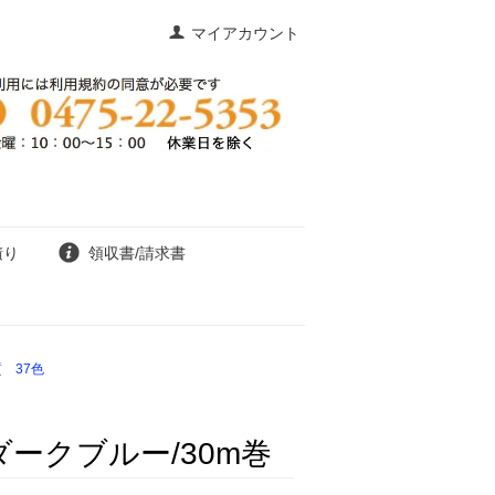
マイアカウント
積り
領収書/請求書
 37色
ークブルー/30m巻