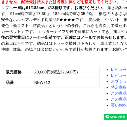
きません。配送先は法人または各種団体などを指定してください。
ニ
クブルー
幅は91/182cm、の2種類です。お選びください。
厚さ約3m
す。 91cm幅で重さ17.6Kg 182cm幅で重さ35.2Kg 梱包の大
安全なホルムアルデヒド対策品F★★★★です。 展示会、イベント、
発色・低コスト・防炎品」という4つの条件。これらを高次元で満た
カーペット」です。 カッターナイフや鋏で簡単にカットでき、施工性
後の翌営業日にメーカー出荷です。正確にはメールでお知らせします
の着日は不可です。納品ははトラック横付け下ろしか、車上渡しとな
沖縄、離島、の場合は金額にかかわらず送料が加算されます。お問い
レビュー
販売価格
20,600円(税込22,660円)
レビュー
オプショ
品番
NEW912
特定商取
この商品
この商品
買い物を